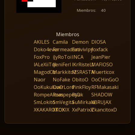
Miembros:
40
Miembros
AKILES
Camila
Demon
DIOSA
Doko4ever
Farmeadora
FativivIpy
foxfack
FoxPro
iJyRoToi
INCA
JeanPier
lALeXiiTol
lJeniFerl
lKrRisteLl
MAFIOSO
MagodOz
MarkkitoZ
MSRASTA
Muerticox
Naor
NoFake
ObitoO
OoCHinGoO
OoKukuluoO
OverLord
PinkFloy
RFMakasaki
RompeAlmas
RompepotO
Ryuk
SHADOW
SmLokito
SmVegita
SuMirkala
XBRUJAX
XKAKAROTOX
XKOKIX
XxPatrixX
ZkancitoxD