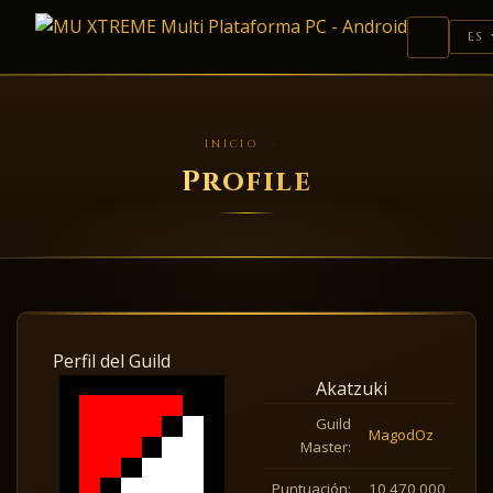
DESCARGAS
ES
RANKINGS
REGISTRO
INICIO
›
Profile
DONAR
GUÍAS
Perfil del Guild
Akatzuki
Guild
MagodOz
Master:
Puntuación:
10,470,000