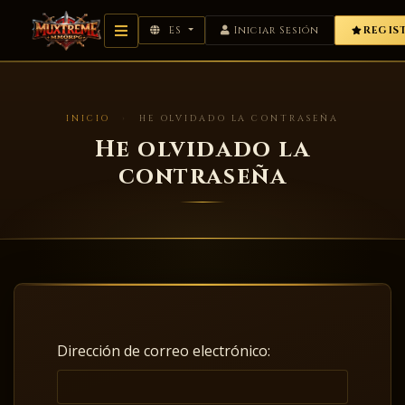
DESCARGAS
ES
Iniciar Sesión
REGIS
RANKINGS
REGISTRO
INICIO
›
HE OLVIDADO LA CONTRASEÑA
He olvidado la
DONAR
contraseña
GUÍAS
Dirección de correo electrónico: